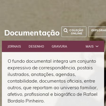
Saltar
Voltar
Documentação
COLEÇÃO
EXPLORA
diretamente
ONLINE
para
à
o
página
conteúdo
JORNAIS
DESENHO
GRAVURA
MAIS
anterior
O fundo documental integra um conjunto
expressivo de correspondência, postais
ilustrados, anotações, agendas,
contabilidade, documentos oficiais, entre
outros, que reportam ao universo familiar,
afetivo, profissional e biográfico de Rafael
Bordalo Pinheiro.