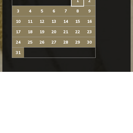
1
2
3
4
5
6
7
8
9
10
11
12
13
14
15
16
17
18
19
20
21
22
23
24
25
26
27
28
29
30
31
NEWSLETTER
Subscreva a nossa newsletter para se manter a par
das novidades do Museu.
SUBSCREVER
SIGA-NOS