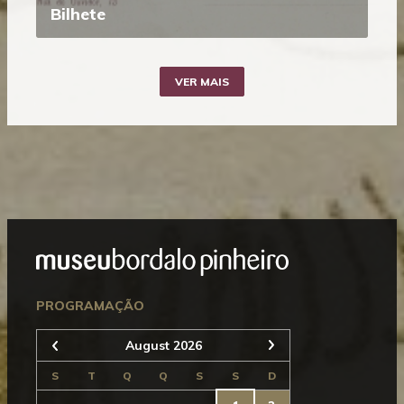
Bilhete
VER MAIS
Mostrar
Rodapé
Seguinte
PROGRAMAÇÃO
August 2026
Anterior
S
T
Q
Q
S
S
D