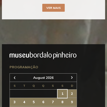
VER MAIS
Mostrar
Rodapé
Seguinte
PROGRAMAÇÃO
August 2026
Anterior
S
T
Q
Q
S
S
D
1
2
3
4
5
6
7
8
9