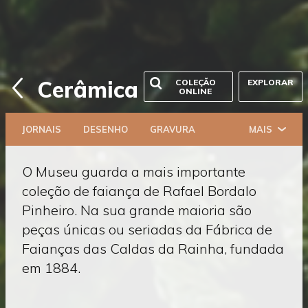
Saltar
Voltar
Cerâmica
COLEÇÃO
EXPLORAR
diretamente
ONLINE
para
à
o
página
conteúdo
JORNAIS
DESENHO
GRAVURA
MAIS
anterior
O Museu guarda a mais importante
coleção de faiança de Rafael Bordalo
Pinheiro. Na sua grande maioria são
peças únicas ou seriadas da Fábrica de
Faianças das Caldas da Rainha, fundada
em 1884.