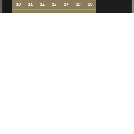
10
11
12
13
14
15
16
17
18
19
20
21
22
23
24
25
26
27
28
29
30
31
NEWSLETTER
Subscreva a nossa newsletter para se manter a par
das novidades do Museu.
SUBSCREVER
SIGA-NOS
Facebook
Instagram
YouTube
Issuu
Trip
Advisor