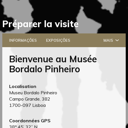
Saltar
Préparer la visite
diretamente
para
o
INFORMAÇÕES
EXPOSIÇÕES
MAIS
conteúdo
Bienvenue au Musée
Bordalo Pinheiro
Localisation
Museu Bordalo Pinheiro
Campo Grande, 382
1700-097 Lisboa
Coordonnées GPS
38º 45’ 32’’ N