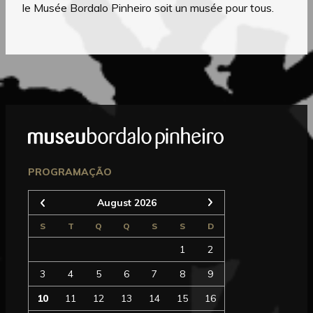
le Musée Bordalo Pinheiro soit un musée pour tous.
Mostrar
Rodapé
Seguinte
PROGRAMAÇÃO
August 2026
Anterior
S
T
Q
Q
S
S
D
1
2
3
4
5
6
7
8
9
10
11
12
13
14
15
16