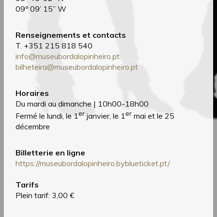
09º 09’ 15’’ W
Renseignements et contacts
T. +351 215 818 540
info@museubordalopinheiro.pt
bilheteira@museubordalopinheiro.pt
Horaires
Du mardi au dimanche | 10h00-18h00
er
er
Fermé le lundi, le 1
janvier, le 1
mai et le 25
décembre
Billetterie en ligne
https://museubordalopinheiro.byblueticket.pt/
Tarifs
Plein tarif: 3,00 €