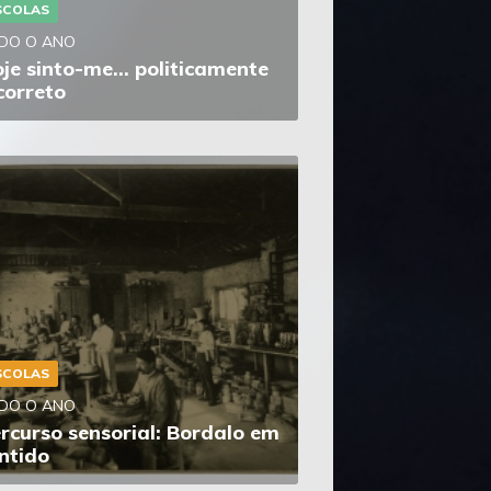
SCOLAS
DO O ANO
je sinto-me… politicamente
correto
SCOLAS
DO O ANO
rcurso sensorial: Bordalo em
ntido