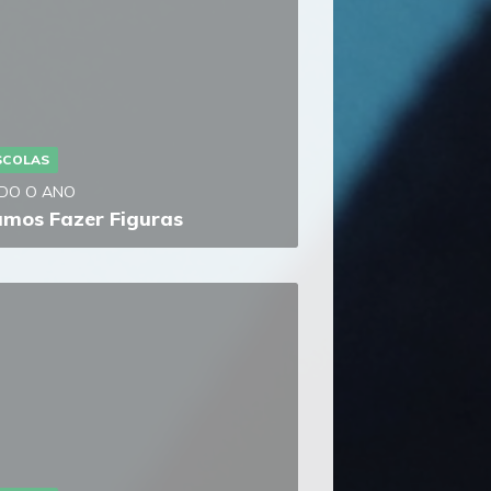
SCOLAS
DO O ANO
mos Fazer Figuras