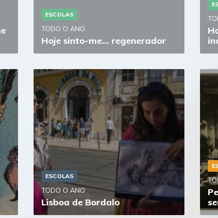
E
ESCOLAS
TO
TODO O ANO
he
Ho
Hoje sinto-me… regenerador
in
E
ESCOLAS
TO
TODO O ANO
Pe
Lisboa de Bordalo
se