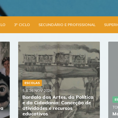
CLO
3º CICLO
SECUNDÁRIO E PROFISSIONAL
SUPER
ESCOLAS
5 A 26 NOV 2026
Bordalo das Artes, da Política
E
e da Cidadania: Conceção de
TO
ra
atividades e recursos
educativos
Má