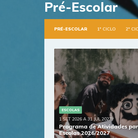
Pré-Escolar
Saltar
diretamente
para
o
PRÉ-ESCOLAR
1º CICLO
2º CI
conteúdo
ESCOLAS
1 SET 2026 A 31 JUL 2027
Programa de Atividades pa
Escolas 2026/2027