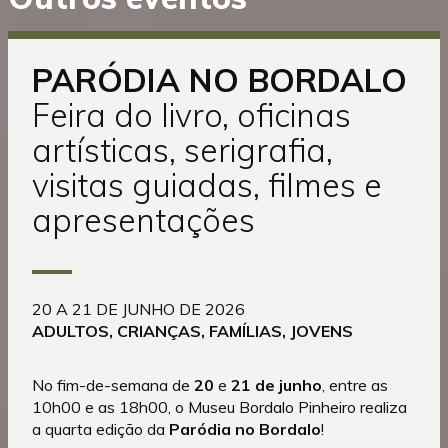
diretamente
para
o
conteúdo
PARÓDIA NO BORDALO
Feira do livro, oficinas
artísticas, serigrafia,
visitas guiadas, filmes e
apresentações
20 A 21 DE JUNHO DE 2026
ADULTOS, CRIANÇAS, FAMÍLIAS, JOVENS
No fim-de-semana de
20
e
21 de junho
, entre as
10h00 e as 18h00, o Museu Bordalo Pinheiro realiza
a quarta edição da
Paródia no Bordalo
!