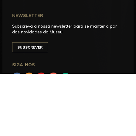
NEWSLETTER
Subscreva a nossa newsletter para se manter a par
das novidades do Museu.
SUBSCREVER
SIGA-NOS
Facebook
Instagram
YouTube
Issuu
Trip
Advisor
HORÁRIO DE FUNCIONAMENTO
Aberto entre terça e domingo, das 10h00 às 18h00.
Encerra às segundas-feiras e nos dias 1 de janeiro, 1
de maio, 24, 25 e 31 de dezembro.
CONTACTOS