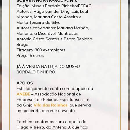
SOBRE
A NOVA PARÓDIA
, Nº0
Edição: Museu Bordalo Pinheiro/EGEAC
Autores: Hugo van der Ding, Luís Leal
Miranda, Mariana Costa Asseiro e
Marta Teixeira da Silva
Autores convidados: Mariana Malhão,
Mariana, a Miserável, Mantraste,
António Costa Santos e Pedro Bebiano
Braga
Tiragem: 300 exemplares
Preço: 5 euros
JÁ À VENDA NA LOJA DO MUSEU
BORDALO PINHEIRO
APOIOS
Este lançamento conta com o apoio da
ANEBE
– Associação Nacional de
Empresas de Bebidas Espirituosas – e
da Ginja
Vila das Rainhas
, que servirá
um beberete durante o evento.
Também contamos com o apoio do
Tiago Ribeiro
, da Antena 3, que fica