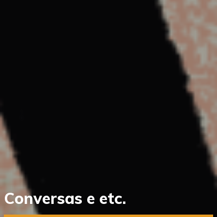
Saltar
Conversas e etc.
diretamente
para