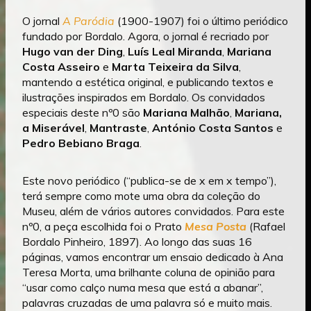
O jornal
A Paródia
(1900-1907) foi o último periódico
fundado por Bordalo. Agora, o jornal é
recriado por
Hugo van der Ding
,
Luís Leal Miranda
,
Mariana
Costa Asseiro
e
Marta Teixeira da Silva
,
mantendo a estética original, e publicando textos e
ilustrações inspirados em Bordalo. Os convidados
especiais deste nº0 são
Mariana Malhão
,
Mariana,
a Miserável
,
Mantraste
,
António Costa Santos
e
Pedro Bebiano Braga
.
Este novo periódico (“publica-se de x em x tempo”),
terá sempre como mote uma obra da coleção do
Museu, além de vários autores convidados. Para este
nº0, a peça escolhida foi o Prato
Mesa Posta
(Rafael
Bordalo Pinheiro, 1897). Ao longo das suas 16
páginas, vamos encontrar um ensaio dedicado à Ana
Teresa Morta, uma brilhante coluna de opinião para
“usar como calço numa mesa que está a abanar”,
palavras cruzadas de uma palavra só e muito mais.