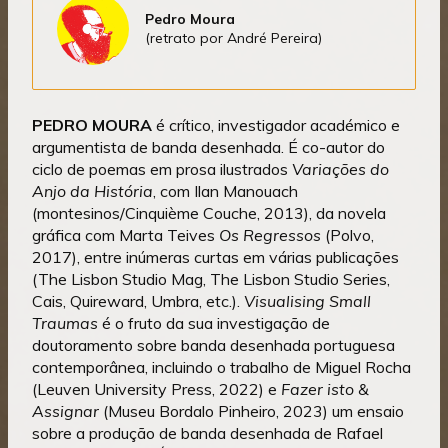
Pedro Moura
(retrato por André Pereira)
PEDRO MOURA
é crítico, investigador académico e
argumentista de banda desenhada. É co-autor do
ciclo de poemas em prosa ilustrados
Variações do
Anjo da História
, com Ilan Manouach
(montesinos/Cinquième Couche, 2013), da novela
gráfica com Marta Teives
Os Regressos
(Polvo,
2017), entre inúmeras curtas em várias publicações
(The Lisbon Studio Mag, The Lisbon Studio Series,
Cais, Quireward, Umbra, etc.).
Visualising Small
Traumas
é o fruto da sua investigação de
doutoramento sobre banda desenhada portuguesa
contemporânea, incluindo o trabalho de Miguel Rocha
(Leuven University Press, 2022) e
Fazer isto &
Assignar
(Museu Bordalo Pinheiro, 2023) um ensaio
sobre a produção de banda desenhada de Rafael