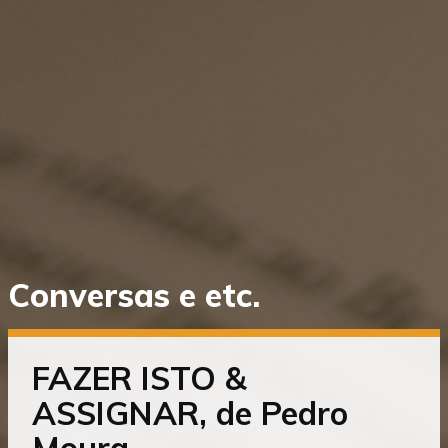
Saltar
Conversas e etc.
diretamente
para
o
conteúdo
FAZER ISTO &
ASSIGNAR, de Pedro