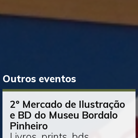
Saltar
Outros eventos
diretamente
para
o
conteúdo
2º Mercado de Ilustração
e BD do Museu Bordalo
Pinheiro
Livros, prints, bds,