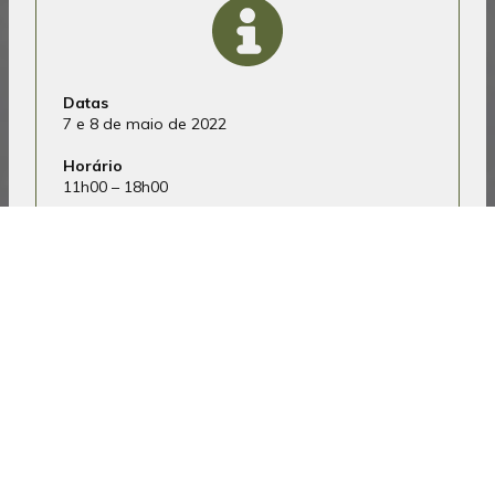
Datas
7 e 8 de maio de 2022
Horário
11h00 – 18h00
ENTRADA LIVRE
Sobre
Enquanto espaço dedicado à vida e
obra de
Rafael Bordalo Pinheiro
,
artista pioneiro no cartoon, na BD e na
ilustração humorística em Portugal, o
Museu Bordalo Pinheiro
assume
o objetivo de apoiar os artistas, através
da organização deste Mercado que
pretende reunir ateliers, associações,
editoras, livrarias ou coletivos de
artistas dedicados à ilustração ou