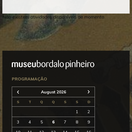
Não existem atividades disponíveis de momento.
Mostrar
Rodapé
Seguinte
PROGRAMAÇÃO
August 2026
Anterior
S
T
Q
Q
S
S
D
1
2
3
4
5
6
7
8
9