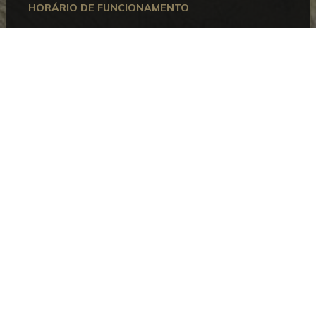
HORÁRIO DE FUNCIONAMENTO
Aberto entre terça e domingo, das 10h00 às 18h00.
Encerra às segundas-feiras e nos dias 1 de janeiro, 1
de maio, 24, 25 e 31 de dezembro.
CONTACTOS
Museu Bordalo Pinheiro
Campo Grande, 382 • 1700-097 Lisboa
Telefone:
+351 215 818 540
Informações:
info@museubordalopinheiro.pt
Bilheteira:
bilheteira@museubordalopinheiro.pt
PLANEAR A VISITA