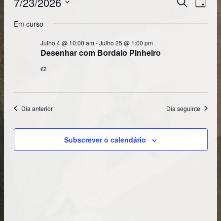
7/23/2026
Navega
Pesquisar
Dia
DE
de
Selecione
VISUA
DE
Em curso
a
pesquis
EVENT
data.
Julho 4 @ 10:00 am
-
Julho 25 @ 1:00 pm
e
Desenhar com Bordalo Pinheiro
visualiz
€2
de
Eventos
Dia anterior
Dia seguinte
Subscrever o calendário