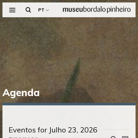
Menu
Pesquisar
PT
Saltar
Agenda
diretamente
para
o
conteúdo
Eventos for Julho 23, 2026
NAVE