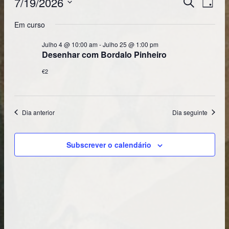
7/19/2026
Navega
Pesquisar
Dia
DE
de
Selecione
VISUA
DE
Em curso
a
pesquis
EVENT
data.
Julho 4 @ 10:00 am
-
Julho 25 @ 1:00 pm
e
Desenhar com Bordalo Pinheiro
visualiz
€2
de
Eventos
Dia anterior
Dia seguinte
Subscrever o calendário