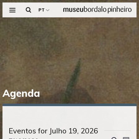
Menu
Pesquisar
PT
Saltar
Agenda
diretamente
para
o
conteúdo
Eventos for Julho 19, 2026
NAVE