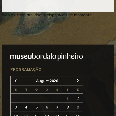
Não existem atividades disponíveis de momento.
Mostrar
Rodapé
Seguinte
PROGRAMAÇÃO
August 2026
Anterior
S
T
Q
Q
S
S
D
1
2
3
4
5
6
7
8
9