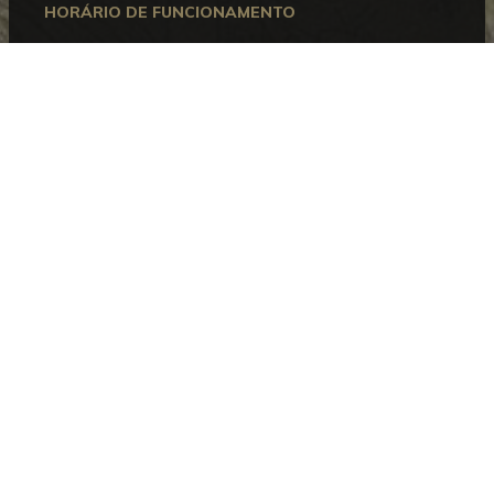
HORÁRIO DE FUNCIONAMENTO
Aberto entre terça e domingo, das 10h00 às 18h00.
Encerra às segundas-feiras e nos dias 1 de janeiro, 1
de maio, 24, 25 e 31 de dezembro.
CONTACTOS
Museu Bordalo Pinheiro
Campo Grande, 382 • 1700-097 Lisboa
Telefone:
+351 215 818 540
Informações:
info@museubordalopinheiro.pt
Bilheteira:
bilheteira@museubordalopinheiro.pt
PLANEAR A VISITA