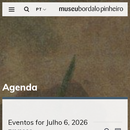
Menu
Pesquisar
PT
Saltar
Agenda
diretamente
para
o
conteúdo
Eventos for Julho 6, 2026
NAVE