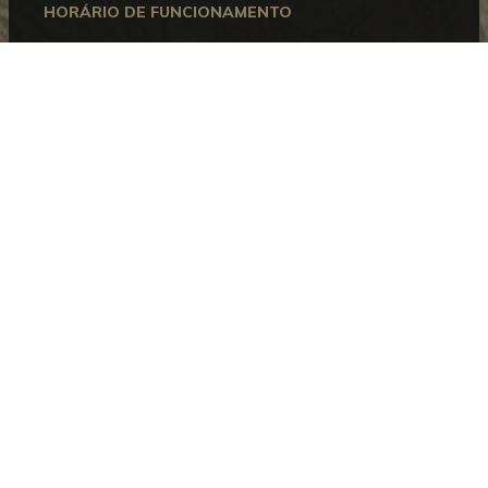
HORÁRIO DE FUNCIONAMENTO
Aberto entre terça e domingo, das 10h00 às 18h00.
Encerra às segundas-feiras e nos dias 1 de janeiro, 1
de maio, 24, 25 e 31 de dezembro.
CONTACTOS
Museu Bordalo Pinheiro
Campo Grande, 382 • 1700-097 Lisboa
Telefone:
+351 215 818 540
Informações:
info@museubordalopinheiro.pt
Bilheteira:
bilheteira@museubordalopinheiro.pt
PLANEAR A VISITA