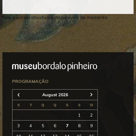
Não existem atividades disponíveis de momento.
Mostrar
Rodapé
Seguinte
PROGRAMAÇÃO
August 2026
Anterior
S
T
Q
Q
S
S
D
1
2
3
4
5
6
7
8
9