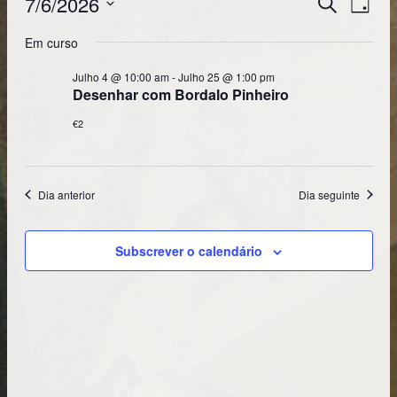
7/6/2026
Navega
Pesquisar
Dia
DE
de
Selecione
VISUA
DE
Em curso
a
pesquis
EVENT
data.
Julho 4 @ 10:00 am
-
Julho 25 @ 1:00 pm
e
Desenhar com Bordalo Pinheiro
visualiz
€2
de
Eventos
Dia anterior
Dia seguinte
Subscrever o calendário