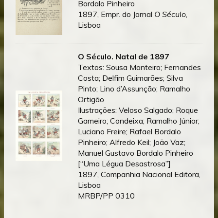
Bordalo Pinheiro
1897, Empr. do Jornal
O Século
,
Lisboa
O Século. Natal de 1897
Textos: Sousa Monteiro; Fernandes
Costa; Delfim Guimarães; Silva
Pinto; Lino d’Assunção; Ramalho
Ortigão
Ilustrações: Veloso Salgado; Roque
Gameiro; Condeixa; Ramalho Júnior;
Luciano Freire; Rafael Bordalo
Pinheiro; Alfredo Keil; João Vaz;
Manuel Gustavo Bordalo Pinheiro
[“Uma Légua Desastrosa”]
1897, Companhia Nacional Editora,
Lisboa
MRBP/PP 0310