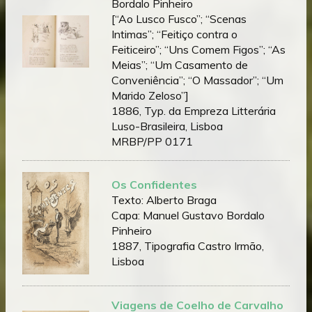
Bordalo Pinheiro
[“Ao Lusco Fusco”; “Scenas
Intimas”; “Feitiço contra o
Feiticeiro”; “Uns Comem Figos”; “As
Meias”; “Um Casamento de
Conveniência”; “O Massador”; “Um
Marido Zeloso”]
1886, Typ. da Empreza Litterária
Luso-Brasileira, Lisboa
MRBP/PP 0171
Os Confidentes
Texto: Alberto Braga
Capa: Manuel Gustavo Bordalo
Pinheiro
1887, Tipografia Castro Irmão,
Lisboa
Viagens de Coelho de Carvalho