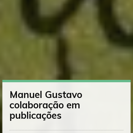
Saltar
diretamente
Manuel Gustavo
para
o
colaboração em
conteúdo
publicações