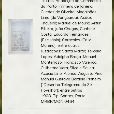
Textos: Redacção do Commercio
do Porto; Primeiro de Janeiro;
Guedes de Oliveira; Magalhães
Lima (da Vanguarda); Acácio
Trigueiro; Manuel de Moura; Artur
Ribeiro; João Chagas; Cunha e
Costa; Eduardo Fernandes
(Esculápio); Caracoles (Cruz
Moreira); entre outros
Ilustrações: Santa Marta; Teixeira
Lopes; Adolpho Braga; Manuel
Monterroso; Francisco Valença;
Guilherme Vera; Silva e Sousa;
Acácio Lino; Alonso; Augusto Pina;
Manuel Gustavo Bordalo Pinheiro
[“Desenho Telegrama do Zé
Povinho”]; entre outros
1908, Tip. Santos, Porto
MRBP/MON 0464