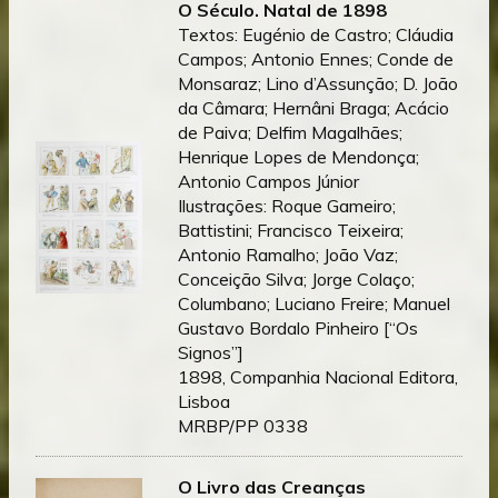
O Século. Natal de 1898
Textos: Eugénio de Castro; Cláudia
Campos; Antonio Ennes; Conde de
Monsaraz; Lino d’Assunção; D. João
da Câmara; Hernâni Braga; Acácio
de Paiva; Delfim Magalhães;
Henrique Lopes de Mendonça;
Antonio Campos Júnior
Ilustrações: Roque Gameiro;
Battistini; Francisco Teixeira;
Antonio Ramalho; João Vaz;
Conceição Silva; Jorge Colaço;
Columbano; Luciano Freire; Manuel
Gustavo Bordalo Pinheiro [“Os
Signos”]
1898, Companhia Nacional Editora,
Lisboa
MRBP/PP 0338
O Livro das Creanças