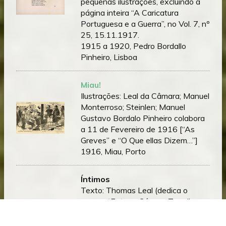
pequenas ilustrações, excluindo a
página inteira “A Caricatura
Portuguesa e a Guerra”, no Vol. 7, nº
25, 15.11.1917.
1915 a 1920, Pedro Bordallo
Pinheiro, Lisboa
Miau!
Ilustrações: Leal da Câmara; Manuel
Monterroso; Steinlen; Manuel
Gustavo Bordalo Pinheiro colabora
a 11 de Fevereiro de 1916 [“As
Greves” e “O Que ellas Dizem…”]
1916, Miau, Porto
Íntimos
Texto: Thomas Leal (dedica o
poema “Entre o Céu e a Terra” a
Manuel Gustavo Bordalo Pinheiro)
Ilustrações: Sousa Pinto;