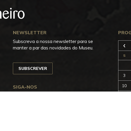
NEWSLETTER
PRO
Subscreva a nossa newsletter para se
manter a par das novidades do Museu.
Anterior
S
SUBSCREVER
3
10
SIGA-NOS
17
Facebook
Instagram
YouTube
Issuu
Trip
Advisor
24
31