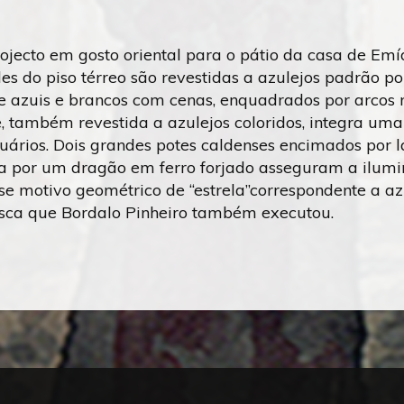
rojecto em gosto oriental para o pátio da casa de Em
es do piso térreo são revestidas a azulejos padrão po
 e azuis e brancos com cenas, enquadrados por arcos
, também revestida a azulejos coloridos, integra uma
quários. Dois grandes potes caldenses encimados por 
a por um dragão em ferro forjado asseguram a ilumina
se motivo geométrico de “estrela”correspondente a a
isca que Bordalo Pinheiro também executou.