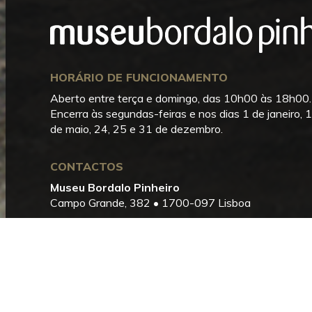
HORÁRIO DE FUNCIONAMENTO
Aberto entre terça e domingo, das 10h00 às 18h00.
Encerra às segundas-feiras e nos dias 1 de janeiro, 1
de maio, 24, 25 e 31 de dezembro.
CONTACTOS
Museu Bordalo Pinheiro
Campo Grande, 382 • 1700-097 Lisboa
Telefone:
+351 215 818 540
Informações:
info@museubordalopinheiro.pt
Bilheteira:
bilheteira@museubordalopinheiro.pt