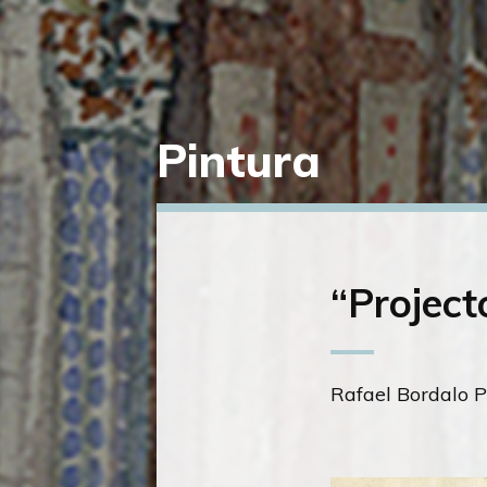
Pintura
Saltar
diretamente
para
o
conteúdo
“Project
Rafael Bordalo P