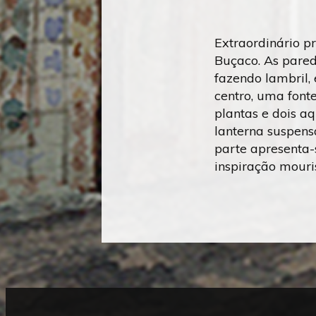
Extraordinário p
Buçaco. As pared
fazendo lambril,
centro, uma fonte
plantas e dois a
lanterna suspens
parte apresenta-
inspiração mour
Mostrar
Rodapé