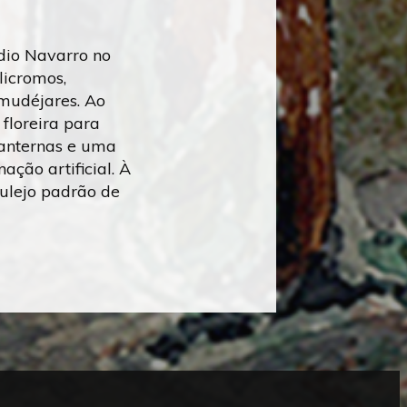
ídio Navarro no
licromos,
 mudéjares. Ao
 floreira para
lanternas e uma
ção artificial. À
zulejo padrão de