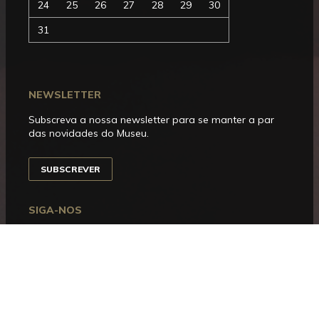
24
25
26
27
28
29
30
31
NEWSLETTER
Subscreva a nossa newsletter para se manter a par
das novidades do Museu.
SUBSCREVER
SIGA-NOS
Facebook
Instagram
YouTube
Issuu
Trip
Advisor
HORÁRIO DE FUNCIONAMENTO
Aberto entre terça e domingo, das 10h00 às 18h00.