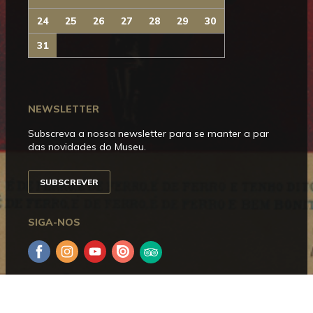
24
25
26
27
28
29
30
31
NEWSLETTER
Subscreva a nossa newsletter para se manter a par
das novidades do Museu.
SUBSCREVER
SIGA-NOS
Facebook
Instagram
YouTube
Issuu
Trip
Advisor
HORÁRIO DE FUNCIONAMENTO