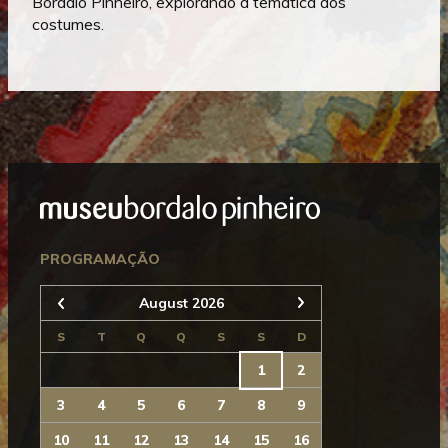
Bordalo Pinheiro, explorando a temática dos
costumes.
Mostrar
Rodapé
Seguinte
PROGRAMAÇÃO
August 2026
Anterior
S
T
Q
Q
S
S
D
1
2
3
4
5
6
7
8
9
10
11
12
13
14
15
16