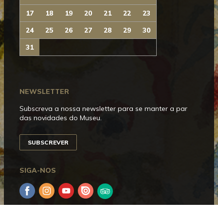
17
18
19
20
21
22
23
24
25
26
27
28
29
30
31
NEWSLETTER
Subscreva a nossa newsletter para se manter a par
das novidades do Museu.
SUBSCREVER
SIGA-NOS
Facebook
Instagram
YouTube
Issuu
Trip
Advisor