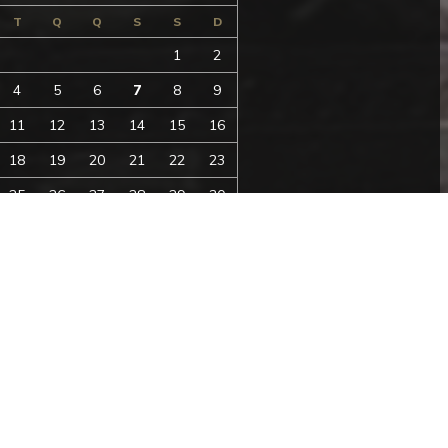
T
Q
Q
S
S
D
1
2
4
5
6
7
8
9
11
12
13
14
15
16
18
19
20
21
22
23
25
26
27
28
29
30