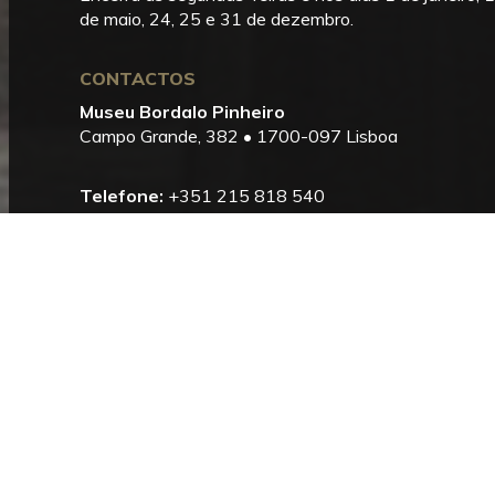
de maio, 24, 25 e 31 de dezembro.
CONTACTOS
Museu Bordalo Pinheiro
Campo Grande, 382 • 1700-097 Lisboa
Telefone:
+351 215 818 540
Informações:
info@museubordalopinheiro.pt
Bilheteira:
bilheteira@museubordalopinheiro.pt
PLANEAR A VISITA