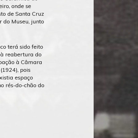
iro, onde se
sto de Santa Cruz
 do Museu, junto
co terá sido feito
 à reabertura do
doação à Câmara
(1924), pois
xistia espaço
 no rés-do-chão do