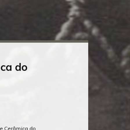
ica do
de Cerâmica do