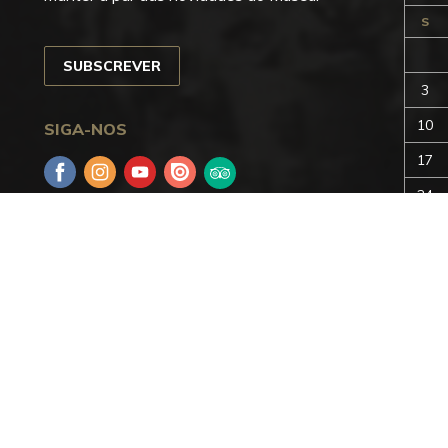
Anterior
S
SUBSCREVER
3
10
SIGA-NOS
17
Facebook
Instagram
YouTube
Issuu
Trip
Advisor
24
31