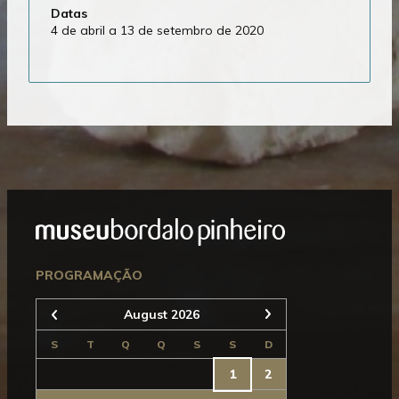
Datas
4 de abril a 13 de setembro de 2020
Mostrar
Rodapé
Seguinte
PROGRAMAÇÃO
August 2026
Anterior
S
T
Q
Q
S
S
D
1
2