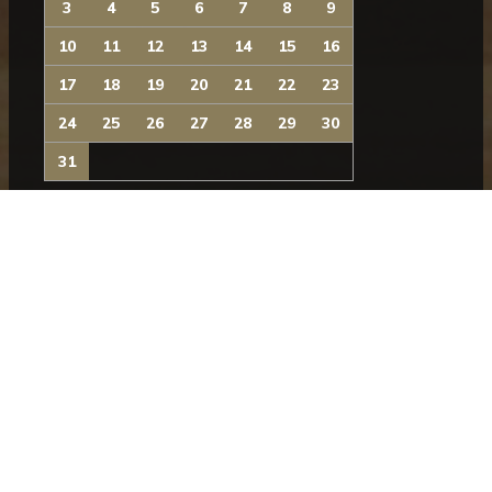
3
4
5
6
7
8
9
10
11
12
13
14
15
16
17
18
19
20
21
22
23
24
25
26
27
28
29
30
31
NEWSLETTER
Subscreva a nossa newsletter para se manter a par
das novidades do Museu.
SUBSCREVER
SIGA-NOS
Facebook
Instagram
YouTube
Issuu
Trip