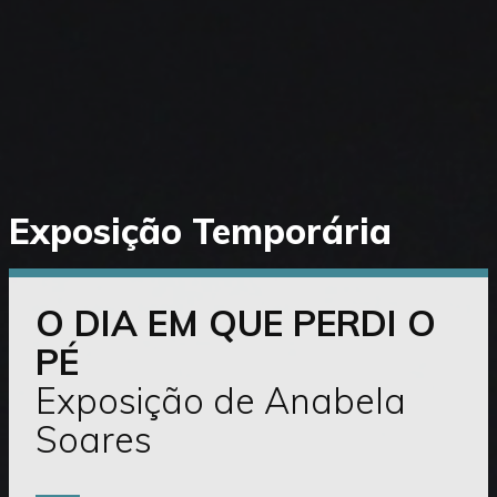
Saltar
Exposição Temporária
diretamente
para
o
conteúdo
O DIA EM QUE PERDI O
PÉ
Exposição de Anabela
Soares