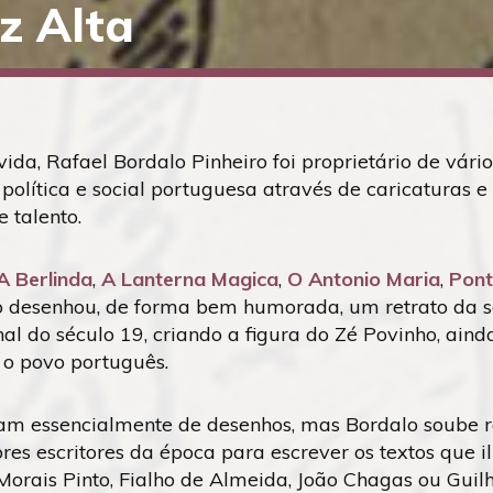
z Alta
ida, Rafael Bordalo Pinheiro foi proprietário de vário
política e social portuguesa através de caricaturas e
e talento.
A Berlinda
,
A Lanterna Magica
,
O Antonio Maria
,
Pont
o desenhou, de forma bem humorada, um retrato da 
al do século 19, criando a figura do Zé Povinho, ain
 o povo português.
viam essencialmente de desenhos, mas Bordalo soube 
res escritores da época para escrever os textos que i
 Morais Pinto, Fialho de Almeida, João Chagas ou Gui