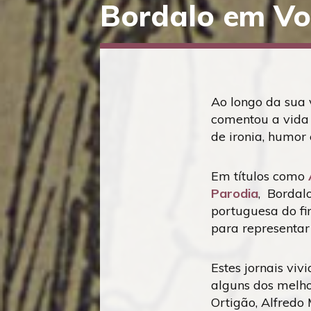
Bordalo em Vo
Saltar
diretamente
para
o
conteúdo
Ao longo da sua v
comentou a vida 
de ironia, humor 
Em títulos como
Parodia
, Bordal
portuguesa do fin
para representar
Estes jornais vi
alguns dos melho
Ortigão, Alfredo