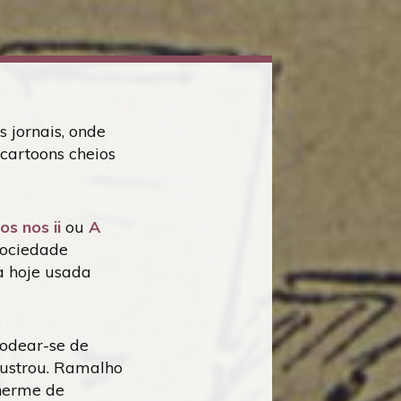
s jornais, onde
 cartoons cheios
os nos ii
ou
A
sociedade
da hoje usada
rodear-se de
lustrou. Ramalho
lherme de