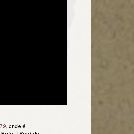
879
, onde é
e Rafael Bordalo