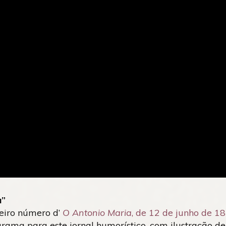
a”
meiro número d’
O Antonio Maria
, de 12 de junho de 1
rama para este jornal humorístico, com ilustração d