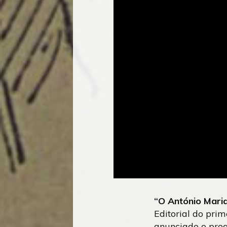
“O António Mari
Editorial do pri
anunciado o prog