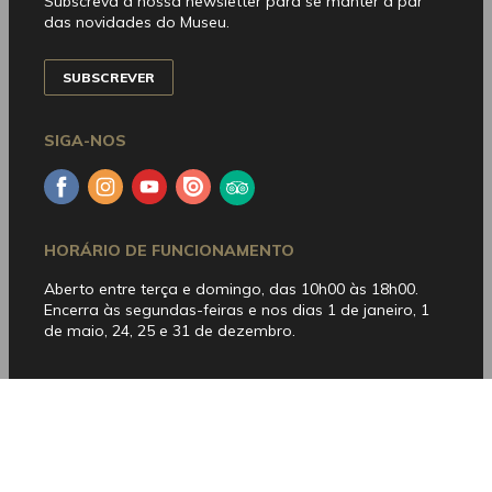
Subscreva a nossa newsletter para se manter a par
das novidades do Museu.
SUBSCREVER
SIGA-NOS
Facebook
Instagram
YouTube
Issuu
Trip
Advisor
HORÁRIO DE FUNCIONAMENTO
Aberto entre terça e domingo, das 10h00 às 18h00.
Encerra às segundas-feiras e nos dias 1 de janeiro, 1
de maio, 24, 25 e 31 de dezembro.
CONTACTOS
Museu Bordalo Pinheiro
Campo Grande, 382 • 1700-097 Lisboa
Telefone:
+351 215 818 540