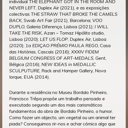
individual
THE ELEPHANT GOT IN THE ROOM AND
NEVER LEFT
, Duplex Air (2021), e as exposições
colectivas
THE STRAW THAT BROKE THE CAMELS
BACK
, Swab Art Fair (2021), Barcelona;
VOO
DUPLO
, Galeria Diferença, Lisboa (2021);
I WILL
TAKE THE RISK
, Azan – Tomaz Hipólito studio,
Lisboa (2020);
LET US FLOP
, Duplex Air, Lisboa
(2020);
1a EDIÇAO PRÉMIO PAULA REGO
, Casa
das Histórias, Cascais (2016);
XXXIV FIDEM
BELGIUM CONGRESS OF ART-MEDALS
, Gent,
Bélgica (2016);
NEW IDEAS in MEDALLIC
SCULPUTURE
, Rack and Hamper Gallery, Nova
Iorque, EUA (2014).
Durante a residência no Museu Bordalo Pinheiro,
Francisco Trêpa propõe um trabalho pensado e
executado segundo um dos mais carismáticos
fundamentos da obra de Bordalo Pinheiro, o humor.
Como fazer um objecto, um vegetal ou um animal ter
piada? Conseguimos rir-nos e achar cómico algo que