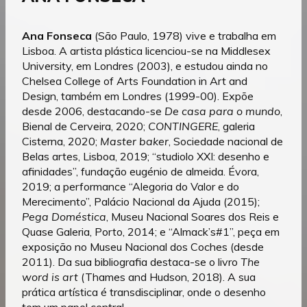
Ana Fonseca
(São Paulo, 1978) vive e trabalha em
Lisboa. A artista plástica licenciou-se na Middlesex
University, em Londres (2003), e estudou ainda no
Chelsea College of Arts Foundation in Art and
Design, também em Londres (1999-00). Expõe
desde 2006, destacando-se
De casa para o mundo
,
Bienal de Cerveira, 2020;
CONTINGERE
, galeria
Cisterna, 2020;
Master baker
, Sociedade nacional de
Belas artes, Lisboa, 2019; “studiolo XXI: desenho e
afinidades”, fundação eugénio de almeida. Évora,
2019; a performance “Alegoria do Valor e do
Merecimento”, Palácio Nacional da Ajuda (2015);
Pega Doméstica
, Museu Nacional Soares dos Reis e
Quase Galeria, Porto, 2014; e “Almack’s#1”, peça em
exposição no Museu Nacional dos Coches (desde
2011). Da sua bibliografia destaca-se o livro
The
word is art
(Thames and Hudson, 2018). A sua
prática artística é transdisciplinar, onde o desenho