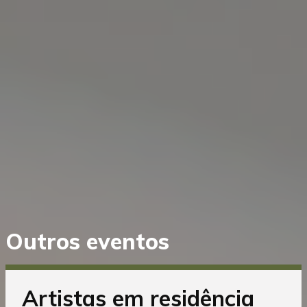
Saltar
Outros eventos
diretamente
para
o
conteúdo
Artistas em residência