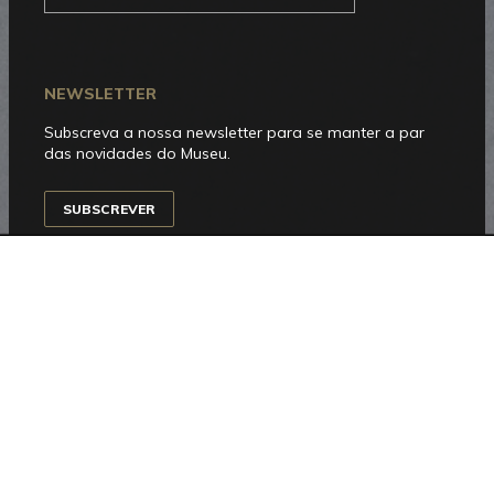
NEWSLETTER
Subscreva a nossa newsletter para se manter a par
das novidades do Museu.
SUBSCREVER
SIGA-NOS
Facebook
Instagram
YouTube
Issuu
Trip
Advisor
HORÁRIO DE FUNCIONAMENTO
Aberto entre terça e domingo, das 10h00 às 18h00.
Encerra às segundas-feiras e nos dias 1 de janeiro, 1
de maio, 24, 25 e 31 de dezembro.