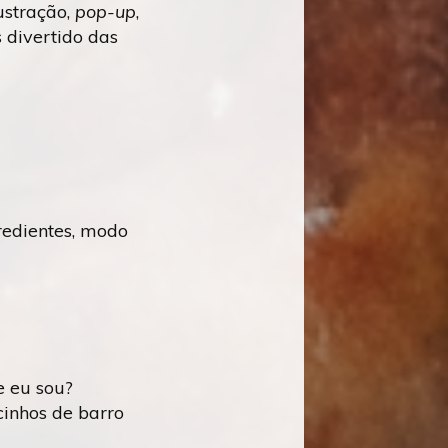
lustração,
pop-up
,
 divertido das
redientes, modo
e eu sou?
inhos de barro