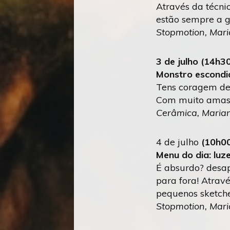
Através da técni
estão sempre a gr
Stopmotion, Mar
3 de julho (14h3
Monstro escondi
Tens coragem de 
Com muito amassa
Cerâmica, Mari
4 de julho
(10h00
Menu do dia: luz
É absurdo? desap
para fora! Atrav
pequenos sketche
Stopmotion, Mar