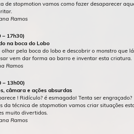
ca de stopmotion vamos como fazer desaparecer aquel
itar.
iana Ramos
0 – 17h30)
do na boca do Lobo
olhar pela boca do lobo e descobrir o monstro que lá
r vem dar forma ao barro e inventar esta criatura.
ana Ramos
 – 13h00)
es, câmara e ações absurdas
arece ! Ridículo? é esmagado! Tenta ser engraçado? 
és da técnica de
stopmotion
vamos criar situações est
s muito divertidos.
iana Ramos