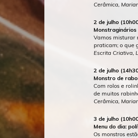
Cerâmica, Mari
2 de julho (10h0
Monstraginários
Vamos misturar m
praticam; o que 
Escrita Criativa,
2 de julho
(14h30
Monstro de rabo
Com rolos e roli
de muitos rabinh
Cerâmica, Mari
3 de julho (10h0
Menu do dia: pol
Os monstros estã