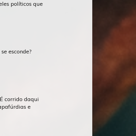
es políticos que
 se esconde?
É corrido daqui
apafúrdias e