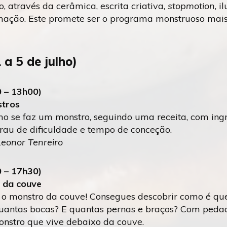
, através da cerâmica, escrita criativa,
stopmotion
, i
ação. Este promete ser o programa monstruoso mais
a 5 de julho)
0 – 13h00)
stros
 se faz um monstro, seguindo uma receita, com ing
rau de dificuldade e tempo de conceção.
 Leonor Tenreiro
0 – 17h30)
 da couve
, o monstro da couve! Consegues descobrir como é qu
uantas bocas? E quantas pernas e braços? Com pedac
onstro que vive debaixo da couve.