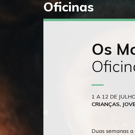
Oficinas
Saltar
diretamente
para
o
conteúdo
Os Mo
Ofici
1 A 12 DE JULH
CRIANÇAS, JOV
Duas semanas a t