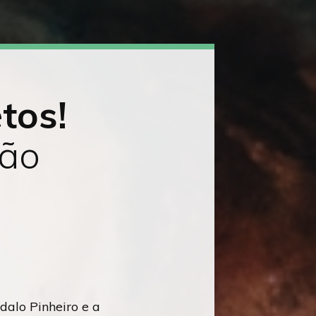
tos!
rão
alo Pinheiro e a