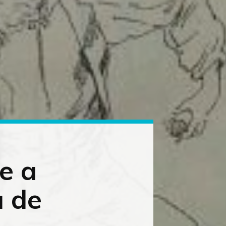
e a
a de