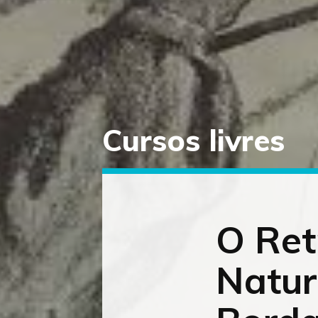
Cursos livres
Saltar
diretamente
para
o
conteúdo
O Ret
Natur