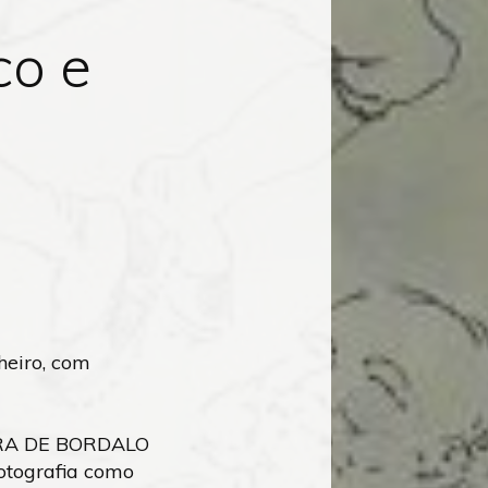
co e
heiro, com
RA DE BORDALO
otografia como