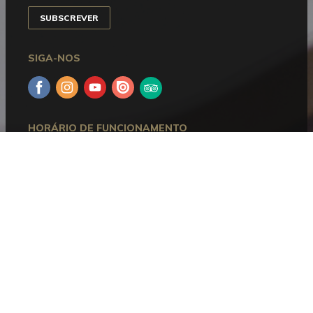
SUBSCREVER
SIGA-NOS
Facebook
Instagram
YouTube
Issuu
Trip
Advisor
HORÁRIO DE FUNCIONAMENTO
Aberto entre terça e domingo, das 10h00 às 18h00.
Encerra às segundas-feiras e nos dias 1 de janeiro, 1
de maio, 24, 25 e 31 de dezembro.
CONTACTOS
Museu Bordalo Pinheiro
Campo Grande, 382 • 1700-097 Lisboa
Telefone:
+351 215 818 540
Informações:
info@museubordalopinheiro.pt
Bilheteira:
bilheteira@museubordalopinheiro.pt