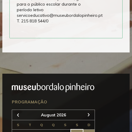
para o público escolar durante o
período letivo
servicoeducativo@museubordalopinheiro.pt
T. 215 818 544/0
Mostrar
Rodapé
Seguinte
PROGRAMAÇÃO
August 2026
Anterior
S
T
Q
Q
S
S
D