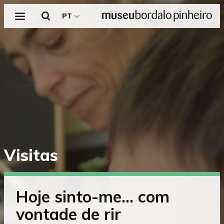
Menu
Pesquisar
PT
Saltar
Visitas
diretamente
para
o
conteúdo
Hoje sinto-me… com
vontade de rir