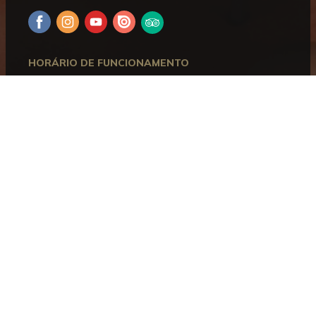
Facebook
Instagram
YouTube
Issuu
Trip
Advisor
HORÁRIO DE FUNCIONAMENTO
Aberto entre terça e domingo, das 10h00 às 18h00.
Encerra às segundas-feiras e nos dias 1 de janeiro, 1
de maio, 24, 25 e 31 de dezembro.
CONTACTOS
Museu Bordalo Pinheiro
Campo Grande, 382 • 1700-097 Lisboa
Telefone:
+351 215 818 540
Informações:
info@museubordalopinheiro.pt
Bilheteira:
bilheteira@museubordalopinheiro.pt
PLANEAR A VISITA