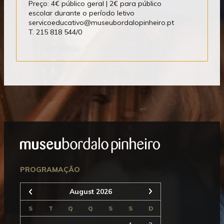
Preço: 4€ público geral | 2€ para público
escolar durante o período letivo
servicoeducativo@museubordalopinheiro.pt
T. 215 818 544/0
Mostrar
Rodapé
Seguinte
PROGRAMAÇÃO
August 2026
Anterior
S
T
Q
Q
S
S
D