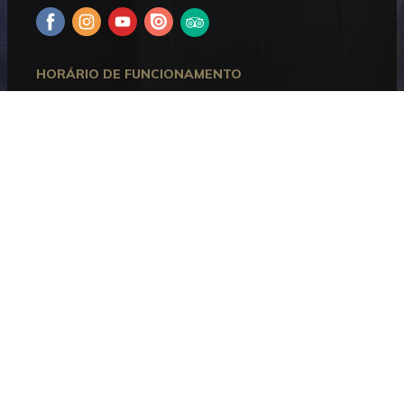
Facebook
Instagram
YouTube
Issuu
Trip
Advisor
HORÁRIO DE FUNCIONAMENTO
Aberto entre terça e domingo, das 10h00 às 18h00.
Encerra às segundas-feiras e nos dias 1 de janeiro, 1
de maio, 24, 25 e 31 de dezembro.
CONTACTOS
Museu Bordalo Pinheiro
Campo Grande, 382 • 1700-097 Lisboa
Telefone:
+351 215 818 540
Informações:
info@museubordalopinheiro.pt
Bilheteira:
bilheteira@museubordalopinheiro.pt
PLANEAR A VISITA