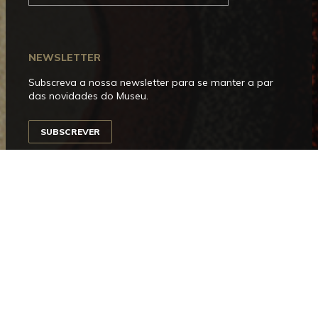
NEWSLETTER
Subscreva a nossa newsletter para se manter a par
das novidades do Museu.
SUBSCREVER
SIGA-NOS
Facebook
Instagram
YouTube
Issuu
Trip
Advisor
HORÁRIO DE FUNCIONAMENTO
Aberto entre terça e domingo, das 10h00 às 18h00.
Encerra às segundas-feiras e nos dias 1 de janeiro, 1
de maio, 24, 25 e 31 de dezembro.