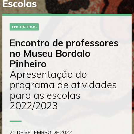
Escolas
diretamente
para
o
conteúdo
ENCONTROS
Encontro de professores
no Museu Bordalo
Pinheiro
Apresentação do
programa de atividades
para as escolas
2022/2023
21 DE SETEMBRO DE 2022