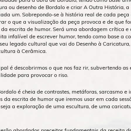
ura ou desenho de Bordalo e criar A Outra História, a 
cada um. Sobrepondo-se à história real de cada peça 
rar o que a visualização da peça provoca e de que fo
 da escrita de humor. Será uma abordagem crítica e 
ita infalível de escrever humor, tendo como base a c
 seu legado cultural que vai do Desenho à Caricatura,
cultura à Cerâmica.
ipal é descobrirmos o que nos faz rir, subvertendo as
lidade para provocar o riso.
ordalo é cheia de contrastes, metáforas, sarcasmo e i
is da escrita de humor que iremos usar em cada ses
 seja a exploração de uma escultura, de uma caricat
serão abordados preceitos fundamentais da receita do