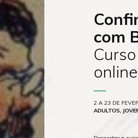
conteúdo
Confi
com B
Curso
online
2 A 23 DE FEVE
ADULTOS, JOVE
Despertar a curi