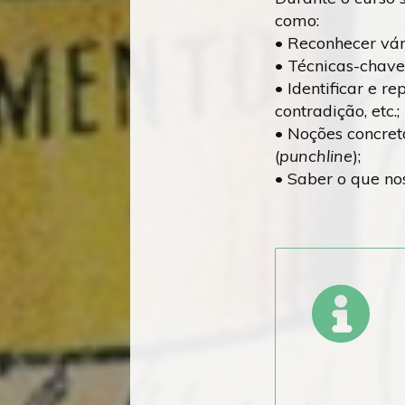
como:
• Reconhecer vá
• Técnicas-chave
• Identificar e re
contradição, etc.;
• Noções concret
(
punchline
);
• Saber o que nos