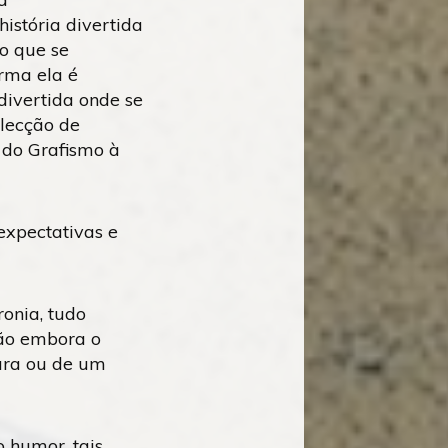
história divertida
o que se
rma ela é
divertida onde se
olecção de
 do Grafismo à
 expectativas e
ronia, tudo
são embora o
ura ou de um
 humor, tais