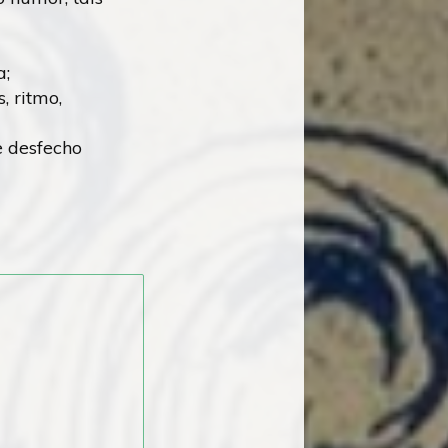
a;
, ritmo,
e desfecho