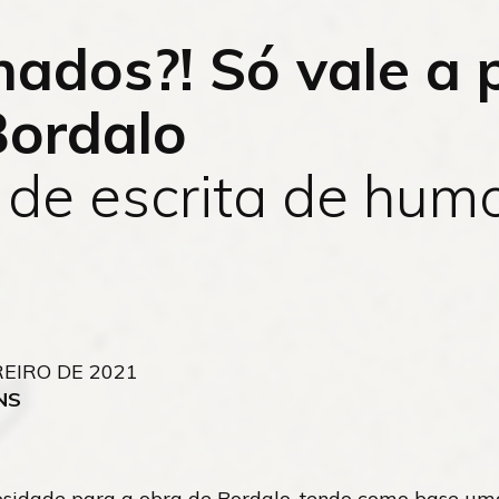
nados?! Só vale a
ordalo
 de escrita de hum
REIRO DE 2021
NS
osidade para a obra de Bordalo, tendo como base um