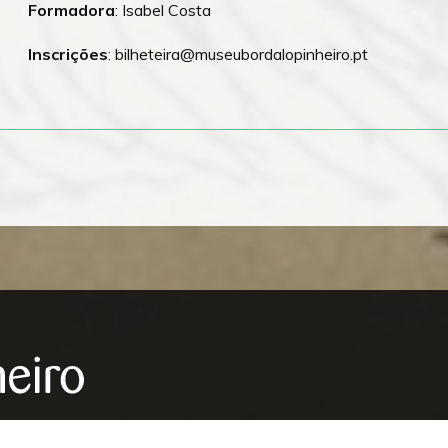
Formadora
: Isabel Costa
Inscrições
: bilheteira@museubordalopinheiro.pt
NEWSLETTER
PRO