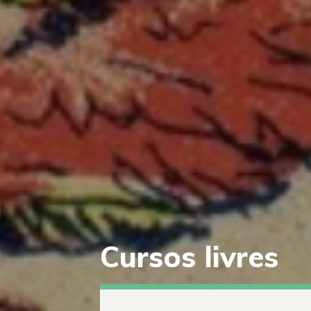
Cursos livres
Saltar
diretamente
para
o