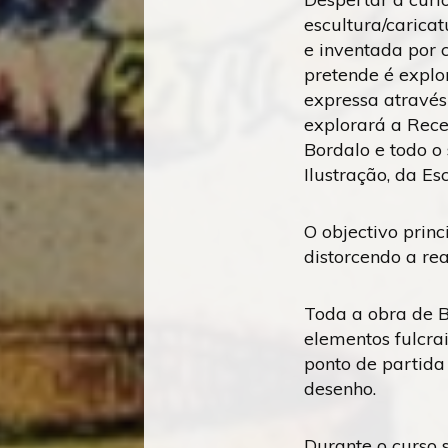
escultura/caricat
e inventada por 
pretende é explo
expressa através
explorará a Rece
Bordalo e todo o
Ilustração, da Es
O objectivo princ
distorcendo a rea
Toda a obra de B
elementos fulcra
ponto de partida
desenho.
Durante o curso 