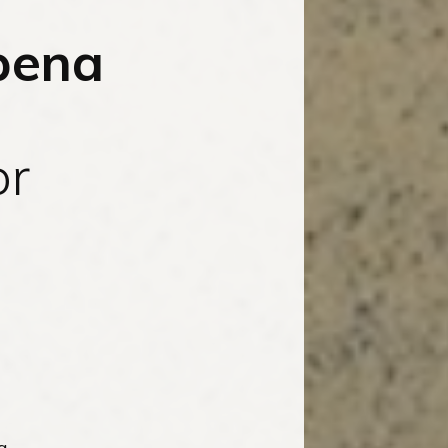
 pena
or
a