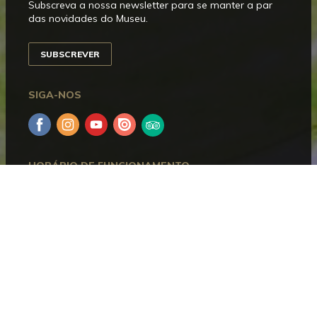
Subscreva a nossa newsletter para se manter a par
das novidades do Museu.
SUBSCREVER
SIGA-NOS
Facebook
Instagram
YouTube
Issuu
Trip
Advisor
HORÁRIO DE FUNCIONAMENTO
Aberto entre terça e domingo, das 10h00 às 18h00.
Encerra às segundas-feiras e nos dias 1 de janeiro, 1
de maio, 24, 25 e 31 de dezembro.
CONTACTOS
Museu Bordalo Pinheiro
Campo Grande, 382 • 1700-097 Lisboa
Telefone:
+351 215 818 540