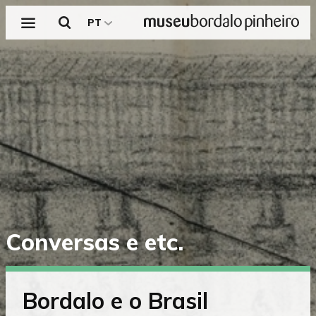
Menu
Pesquisar
PT
Saltar
Conversas e etc.
diretamente
para
o
conteúdo
Bordalo e o Brasil