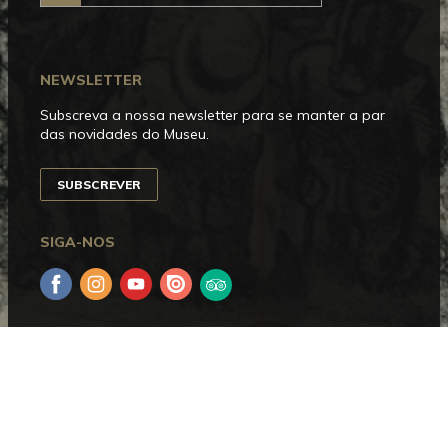
NEWSLETTER
Subscreva a nossa newsletter para se manter a par
das novidades do Museu.
SUBSCREVER
SIGA-NOS
Facebook
Instagram
YouTube
Issuu
Trip
Advisor
HORÁRIO DE FUNCIONAMENTO
Aberto entre terça e domingo, das 10h00 às 18h00.
Encerra às segundas-feiras e nos dias 1 de janeiro, 1
de maio, 24, 25 e 31 de dezembro.