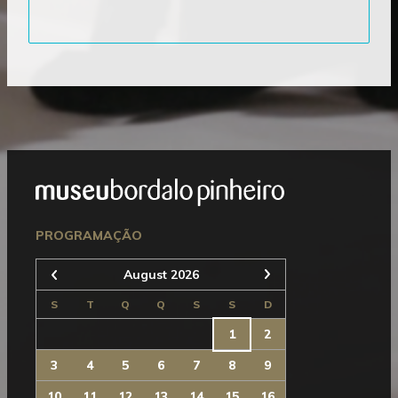
Mostrar
Rodapé
Seguinte
PROGRAMAÇÃO
August 2026
Anterior
S
T
Q
Q
S
S
D
1
2
3
4
5
6
7
8
9
10
11
12
13
14
15
16