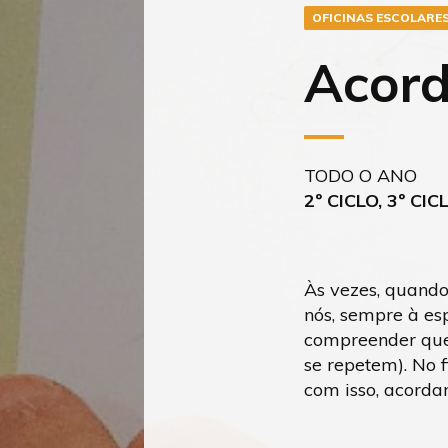
OFICINAS ESCOLARE
Acord
TODO O ANO
2º CICLO, 3º CIC
Às vezes, quando
nós, sempre à es
compreender que 
se repetem). No f
com isso, acorda