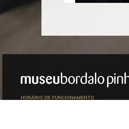
Mostrar
Rodapé
HORÁRIO DE FUNCIONAMENTO
Aberto entre terça e domingo, das 10h00 às 18h00.
Encerra às segundas-feiras e nos dias 1 de janeiro, 1
de maio, 24, 25 e 31 de dezembro.