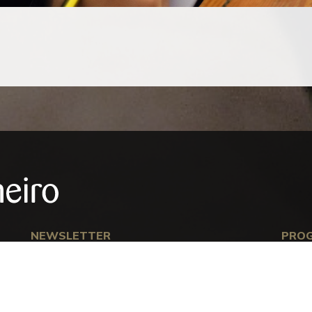
NEWSLETTER
PRO
Subscreva a nossa newsletter para se
manter a par das novidades do Museu.
Anterior
S