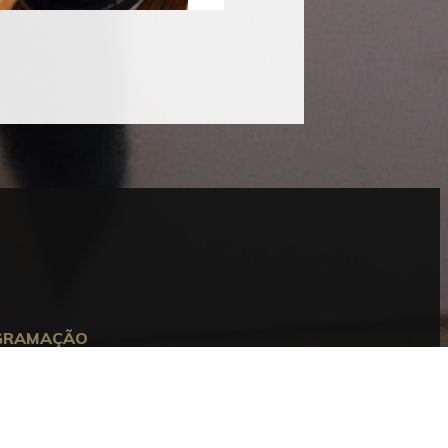
Anterior
Seguinte
GRAMAÇÃO
August 2026
T
Q
Q
S
S
D