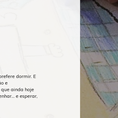
prefere dormir. E
ão e
e que ainda hoje
senhar… e esperar,