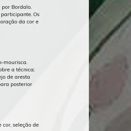
 por Bordalo.
participante. Os
boração da cor e
o-mourisca.
bre a técnica;
ejo de aresta
para posterior
 cor, seleção de