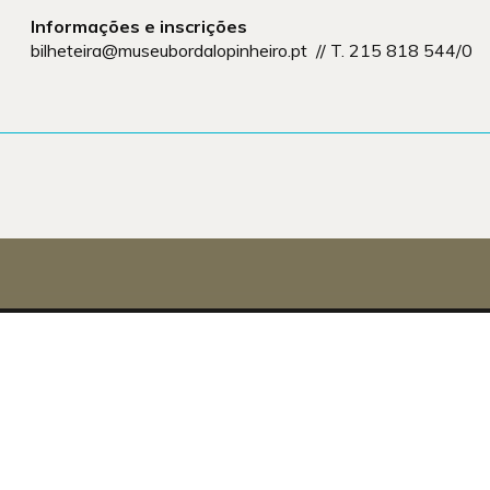
Informações e inscrições
bilheteira@museubordalopinheiro.pt // T. 215 818 544/0
NEWSLETTER
PRO