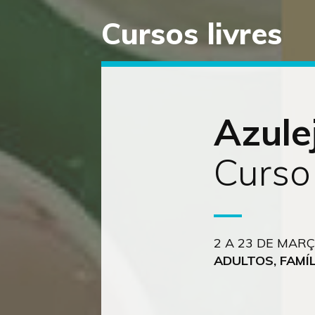
Cursos livres
Saltar
diretamente
para
o
conteúdo
Azule
Curso
2 A 23 DE MARÇ
ADULTOS, FAMÍL