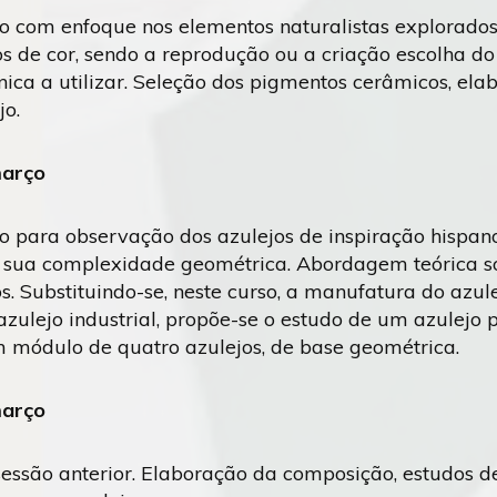
ão com enfoque nos elementos naturalistas explorados
s de cor, sendo a reprodução ou a criação escolha do 
nica a utilizar. Seleção dos pigmentos cerâmicos, ela
jo.
março
ão para observação dos azulejos de inspiração hispan
 sua complexidade geométrica. Abordagem teórica so
s. Substituindo-se, neste curso, a manufatura do azul
zulejo industrial, propõe-se o estudo de um azulejo 
m módulo de quatro azulejos, de base geométrica.
março
essão anterior. Elaboração da composição, estudos de