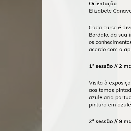
Orientação
Elizabete Canav
Cada curso é divi
Bordalo, da sua i
os conhecimentos
acordo com a ap
1ª sessão // 2 m
Visita à exposiçã
aos temas pintad
azulejaria portu
pintura em azulej
2ª sessão // 9 m