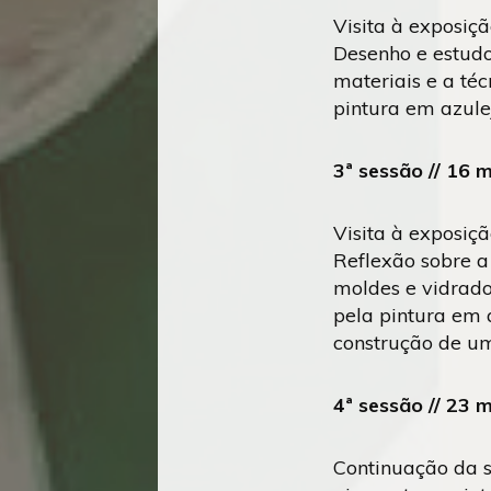
Visita à exposiç
Desenho e estudo
materiais e a téc
pintura em azule
3ª sessão // 16 
Visita à exposiç
Reflexão sobre a
moldes e vidrado
pela pintura em a
construção de u
4ª sessão // 23 
Continuação da s