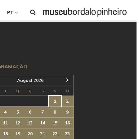
Pesquisar
PT
Seguinte
GRAMAÇÃO
August 2026
T
Q
Q
S
S
D
1
2
4
5
6
7
8
9
11
12
13
14
15
16
18
19
20
21
22
23