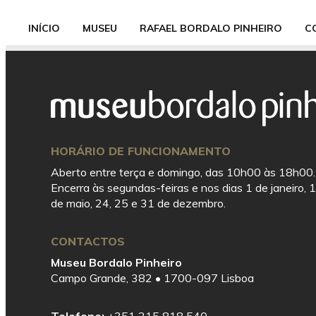
INÍCIO
MUSEU
RAFAEL BORDALO PINHEIRO
C
Saltar
Mostrar
diretamente
Rodapé
para
o
conteúdo
HORÁRIO DE FUNCIONAMENTO
Aberto entre terça e domingo, das 10h00 às 18h00.
Encerra às segundas-feiras e nos dias 1 de janeiro, 1
de maio, 24, 25 e 31 de dezembro.
CONTACTOS
Museu Bordalo Pinheiro
Campo Grande, 382 • 1700-097 Lisboa