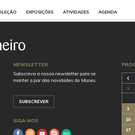
OLEÇÃO
EXPOSIÇÕES
ATIVIDADES
AGENDA
NEWSLETTER
PRO
Subscreva a nossa newsletter para se
manter a par das novidades do Museu.
Anterior
S
SUBSCREVER
3
10
SIGA-NOS
17
Facebook
Instagram
YouTube
Issuu
Trip