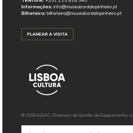
Telefone:
+351 215 818 540
Informações:
info@museubordalopinheiro.pt
Bilheteira:
bilheteira@museubordalopinheiro.pt
PLANEAR A VISITA
© 2026 EGEAC | Empresa de Gestão de Equipamentos e A